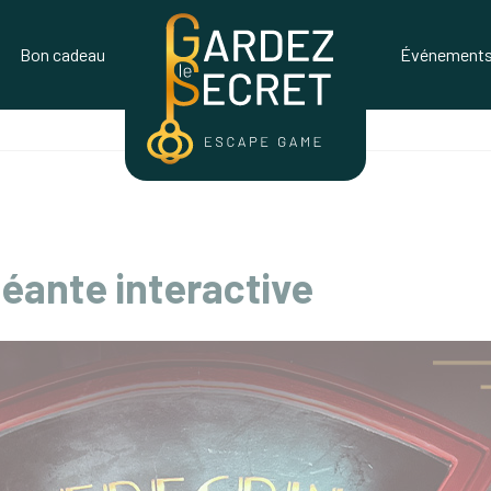
Bon cadeau
Événements 
géante interactive