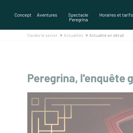
Spectacle
Concept
Aventures
Horaires et tarifs
Peregrina
Gardez le secret
Actualités
Actualité en détail
Peregrina, l'enquête 