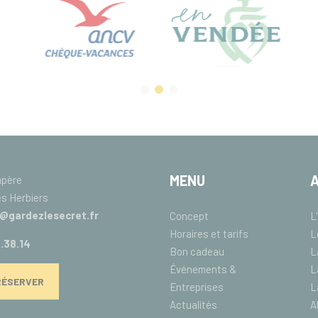
MENU
mpère
s Herbiers
@gardezlesecret.fr
Concept
L
Horaires et tarifs
L
.38.14
Bon cadeau
L
Événements &
L
RÉSERVER
Entreprises
L
Actualités
A