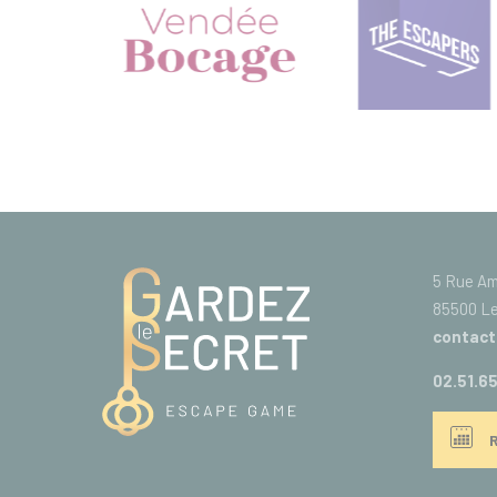
5 Rue A
85500 Le
contact
02.51.65