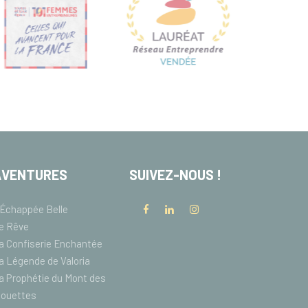
AVENTURES
SUIVEZ-NOUS !
'Échappée Belle
e Rêve
a Confiserie Enchantée
a Légende de Valoria
a Prophétie du Mont des
louettes