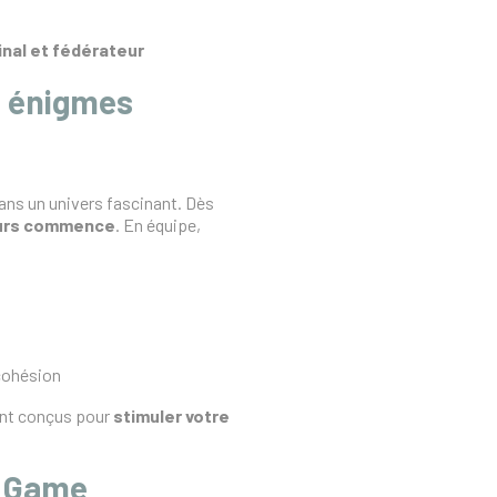
inal et fédérateur
s énigmes
ans un univers fascinant. Dès
ours commence
. En équipe,
cohésion
ont conçus pour
stimuler votre
e Game