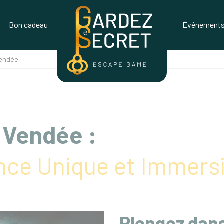
Bon cadeau
Événements 
Vendée
 Vendée :
nce Unique et Immers
Plongez dans