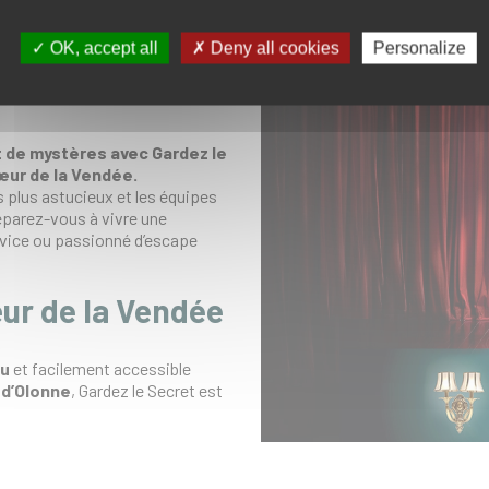
erbiers, en
OK, accept all
Deny all cookies
Personalize
 de mystères avec Gardez le
œur de la Vendée.
s plus astucieux et les équipes
réparez-vous à vivre une
ovice ou passionné d’escape
ur de la Vendée
ou
et facilement accessible
d’Olonne
, Gardez le Secret est