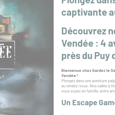
captivante a
Découvrez n
Vendée : 4 
près du Puy 
Bienvenue chez Gardez le Se
Vendée !
Plongez dans une aventure palp
au rendez-vous. Nos salles à t
vous soyez en famille, entre am
Un Escape Game 