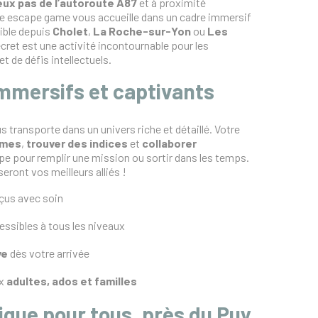
eux pas de l’autoroute A87
et à proximité
re escape game vous accueille dans un cadre immersif
ible depuis
Cholet
,
La Roche-sur-Yon
ou
Les
ecret est une activité incontournable pour les
t de défis intellectuels.
mmersifs et captivants
 transporte dans un univers riche et détaillé. Votre
gmes
,
trouver des indices
et
collaborer
pe pour remplir une mission ou sortir dans les temps.
eront vos meilleurs alliés !
us avec soin
ssibles à tous les niveaux
ve
dès votre arrivée
ux
adultes, ados et familles
dique pour tous, près du Puy