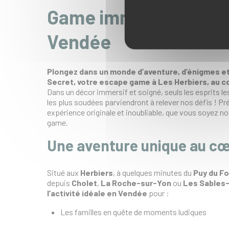
Game immersive aux H
Vendée
Plongez dans un monde d’aventure, d’énigmes et
Secret, votre escape game à Les Herbiers, au c
Dans un décor immersif et soigné, seuls les esprits le
les plus soudées parviendront à relever nos défis ! P
expérience originale et inoubliable, que vous soyez n
game.
Une aventure unique au cœ
Situé aux
Herbiers
, à quelques minutes du
Puy du F
depuis
Cholet
,
La Roche-sur-Yon
ou
Les Sables-
l’activité idéale en Vendée
pour :
Les familles en quête de moments ludiques