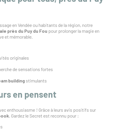
ssage en Vendée ou habitants de la région, notre
éale près du Puy du Fou
pour prolonger la magie en
ive et mémorable.
vités originales
herche de sensations fortes
eam building
stimulants
urs en pensent
vec enthousiasme ! Grâce à leurs avis positifs sur
book
, Gardez le Secret est reconnu pour :
os