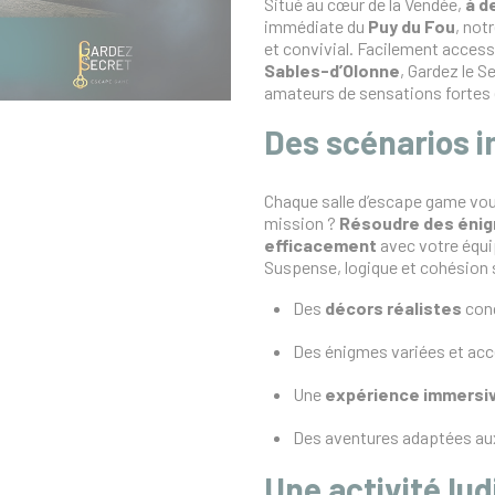
Situé au cœur de la Vendée,
à d
immédiate du
Puy du Fou
, not
et convivial. Facilement access
Sables-d’Olonne
, Gardez le S
amateurs de sensations fortes e
Des scénarios i
Chaque salle d’escape game vous
mission ?
Résoudre des éni
efficacement
avec votre équi
Suspense, logique et cohésion s
Des
décors réalistes
conç
Des énigmes variées et acce
Une
expérience immersi
Des aventures adaptées a
Une activité lu