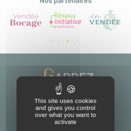
Nos partenaires
This site uses cookies
and gives you control
over what you want to
activate
5 Rue Ampère
85500 Les Herbiers